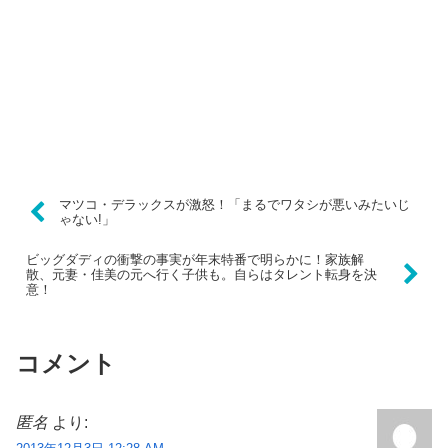
マツコ・デラックスが激怒！「まるでワタシが悪いみたいじ
ゃない!」
ビッグダディの衝撃の事実が年末特番で明らかに！家族解
散、元妻・佳美の元へ行く子供も。自らはタレント転身を決
意！
コメント
匿名
より: