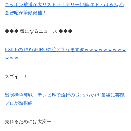
ニッポン放送が大リストラ！テリー伊藤,エド・はるみ,小
倉智昭が筆頭候補！
◆◆◆ 気になるニュース ◆◆◆
EXILEのTAKAHIROの絵と字うますぎｗｗｗｗｗｗｗｗｗ
ｗｗｗ
スゴイ！！
出演枠争奪戦！テレビ界で流行の“ぶっちゃけ”番組に芸能
プロが熱視線
売れるためには大変ー