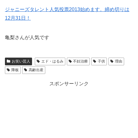
ジャニーズタレント人気投票2013始めます。締め切りは
12月31日！
亀梨さんが人気です
お笑い芸人
エド・はるみ
不妊治療
子供
理由
降板
高齢出産
スポンサーリンク