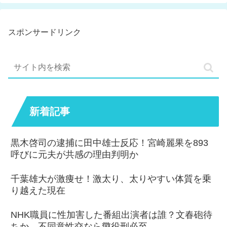
スポンサードリンク
新着記事
黒木啓司の逮捕に田中雄士反応！宮崎麗果を893
呼びに元夫が共感の理由判明か
千葉雄大が激痩せ！激太り、太りやすい体質を乗
り越えた現在
NHK職員に性加害した番組出演者は誰？文春砲待
ちか。不同意性交なら懲役刑必至