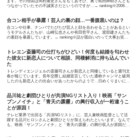
ます。その理由は岡村隆史さんをもてあそび、裏で島田紳助さんとも
つながっていたその不誠実さだというのですが…→ ranking※2006年
6月発売の写真集ですsunlight 熊田...
合コン相手が暴露！芸人の裏の顔…一番腹黒いのは？
合コンや仕事、ナンパでたびたび芸人と顔を合わせることがあるとい
うモデルさんたちが、山崎弘也さんや有田哲平さん、渡部建さんたち
の素顔を暴露しています。→ ranking※話が面白いのって大事お笑い
芸人に学ぶ ウケる！トーク術 価格：1404円...
トレエン斎藤司の仕打ちがひどい！何度も結婚を匂わせ
た彼女に新恋人について相談、同棲解消に持ち込んでい
た
トレンディエンジェルの斎藤司さんが新恋人と同棲していると週刊文
春が報じています。長年交際し結婚宣言していた通称チャンマと破局
したのも新恋人との出会いがあったからのようで…日めくりまいに
ち、ハゲラッチョ！ 価格：1080円（税込、送料無料) ...
品川祐と劇団ひとりが共演NGリスト入り！映画「サン
ブンノイチ」と「青天の霹靂」の興行収入が一桁違うこ
とが原因！
テレビ業界で出回る「共演NGリスト」に、芸人兼映画監督として活
躍する品川ヒロシさんと劇団ひとりが加えられたといいます。なんで
も、映画「サンブンノイチ」と「青天の霹靂」の興行収入が原因だと
いいますが… → ranking※料理タレントへの転身...