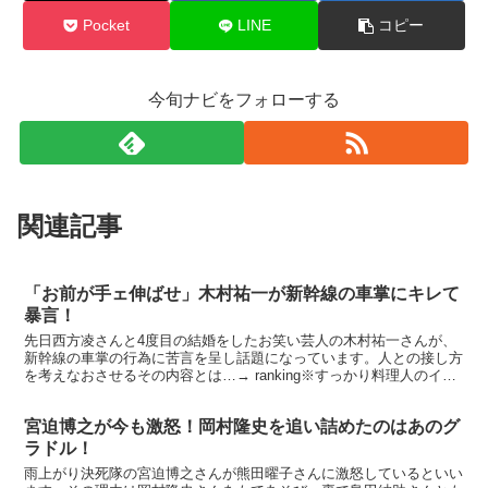
Pocket
LINE
コピー
今旬ナビをフォローする
関連記事
「お前が手ェ伸ばせ」木村祐一が新幹線の車掌にキレて
暴言！
先日西方凌さんと4度目の結婚をしたお笑い芸人の木村祐一さんが、
新幹線の車掌の行為に苦言を呈し話題になっています。人との接し方
を考えなおさせるその内容とは…→ ranking※すっかり料理人のイメ
ージです[関連商品］木村祐一ベストレシピ3
宮迫博之が今も激怒！岡村隆史を追い詰めたのはあのグ
ラドル！
雨上がり決死隊の宮迫博之さんが熊田曜子さんに激怒しているといい