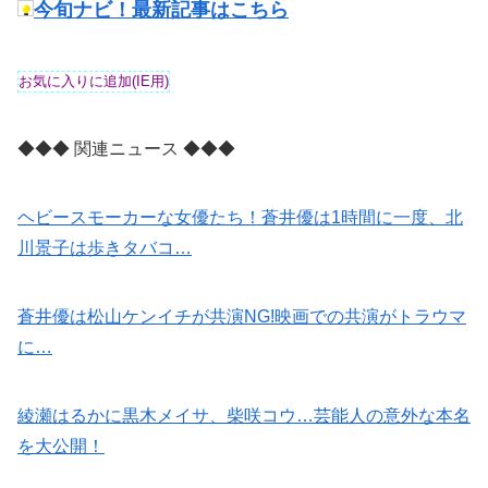
今旬ナビ！最新記事はこちら
◆◆◆ 関連ニュース ◆◆◆
ヘビースモーカーな女優たち！蒼井優は1時間に一度、北
川景子は歩きタバコ…
蒼井優は松山ケンイチが共演NG!映画での共演がトラウマ
に…
綾瀬はるかに黒木メイサ、柴咲コウ…芸能人の意外な本名
を大公開！