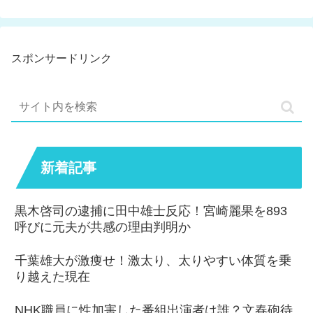
スポンサードリンク
新着記事
黒木啓司の逮捕に田中雄士反応！宮崎麗果を893
呼びに元夫が共感の理由判明か
千葉雄大が激痩せ！激太り、太りやすい体質を乗
り越えた現在
NHK職員に性加害した番組出演者は誰？文春砲待