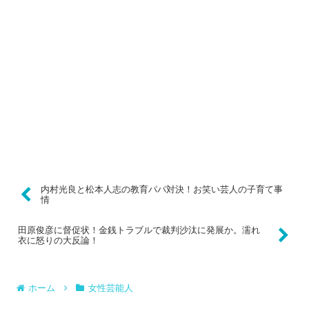
内村光良と松本人志の教育パパ対決！お笑い芸人の子育て事
情
田原俊彦に督促状！金銭トラブルで裁判沙汰に発展か。濡れ
衣に怒りの大反論！
ホーム
女性芸能人