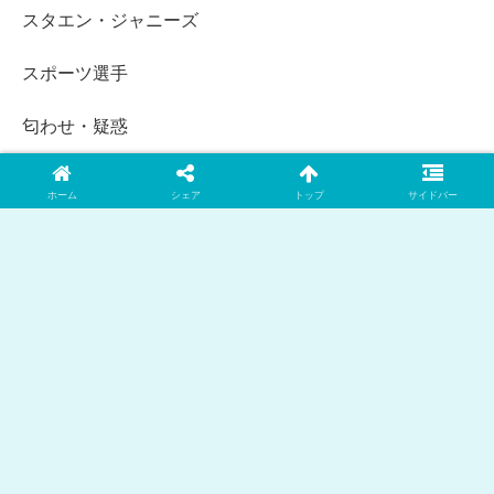
スタエン・ジャニーズ
スポーツ選手
匂わせ・疑惑
女性芸能人
ホーム
シェア
トップ
サイドバー
時系列まとめ
未分類
浮気・不倫・スキャンダル
炎上・トラブル
熱愛・結婚