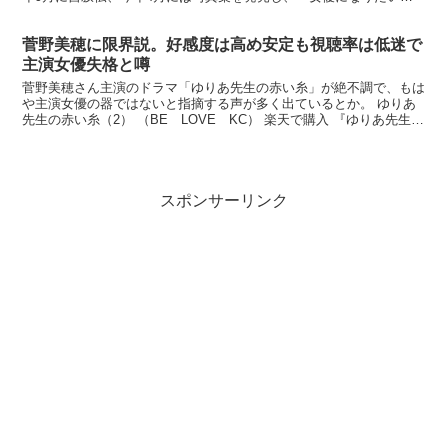
と宣言したものの女優としての仕事はほとんどなく、現在はバ...
菅野美穂に限界説。好感度は高め安定も視聴率は低迷で
主演女優失格と噂
菅野美穂さん主演のドラマ「ゆりあ先生の赤い糸」が絶不調で、もは
や主演女優の器ではないと指摘する声が多く出ているとか。 ゆりあ
先生の赤い糸（2） （BE LOVE KC） 楽天で購入 『ゆりあ先生の
赤い糸』は初回の世帯平均視聴率7.9％（ビデ...
スポンサーリンク