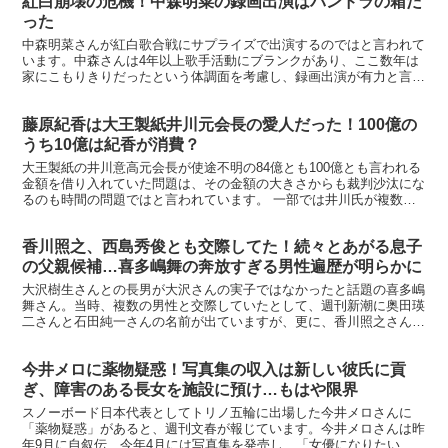
紅白崩壊の危機！中森明菜の録画出演はパンドラの箱だ
った
中森明菜さんが紅白歌合戦にサプライズで出演するのではと言われて
います。中森さんは4年以上歌手活動にブランクがあり、ここ数年は
家にこもりきりだったという体調面を考慮し、録画出演が有力と言わ
れていますが、これを許せば紅白歌合戦が崩壊するという話...
藤原紀香は大王製紙井川元会長の愛人だった！100億の
うち10億は紀香が消費？
大王製紙の井川意高元会長が使途不明の84億とも100億とも言われる
金額を借り入れていた問題は、その金額の大きさからも裁判沙汰にな
るのも時間の問題ではと言われています。 一部では井川氏が複数の
女性タレントに大金を貢いでいたとも言われており、そ...
香川照之、西島秀俊とも交際してた！続々とあがる息子
の父親候補…喜多嶋舞の奔放すぎる男性遍歴が明らかに
大沢樹生さんとの長男が大沢さんの実子ではなかったと話題の喜多嶋
舞さん。当時、複数の男性と交際していたとして、週刊新潮に奥田瑛
二さんと石田純一さんの名前が出ていますが、更に、香川照之さん、
西島秀俊さんの名前が報じられました。→ ranking...
今井メロに薬物疑惑！写真集の収入は新しい彼氏に貢
ぎ、障害のある長女を施設に預け…もはや限界
スノーボード日本代表としてトリノ五輪に出場した今井メロさんに
「薬物疑惑」があると、週刊文春が報じています。今井メロさんは昨
年9月に自叙伝、今年4月には写真集を発売し、「女優になりたい」