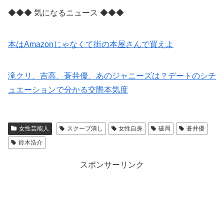
◆◆◆ 気になるニュース ◆◆◆
本はAmazonじゃなくて街の本屋さんで買えよ
滝クリ、吉高、蒼井優、あのジャニーズは？デートのシチ
ュエーションで分かる交際本気度
女性芸能人
スクープ潰し
女性自身
破局
蒼井優
鈴木浩介
スポンサーリンク