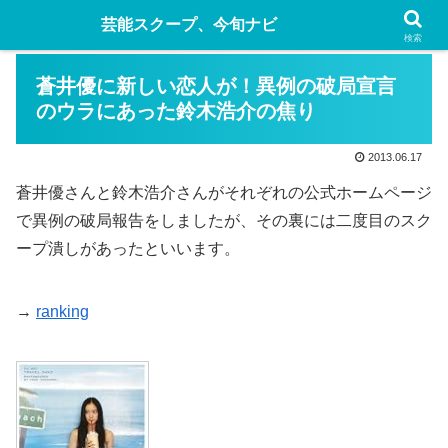
芸能スクープ、今旬ナビ
検索
蒼井優に新しい恋人が！異例の破局宣言
のウラにあった鈴木浩介の焦り
2013.06.17
蒼井優さんと鈴木浩介さんがそれぞれの公式ホームページ
で異例の破局報告をしましたが、その裏には二度目のスク
ープ潰しがあったといいます。
→
ranking