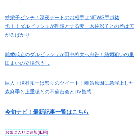
紗栄子ピンチ！深夜デートのお相手はNEWS手越祐
也！！ダルビッシュが理想とする妻、木佐彩子との差は広
がるばかり
離婚成立のダルビッシュが田中将大へ忠告！結婚狙いの里
田まいの立場危うし
巨人・澤村拓一は怒りのツイート！離婚原因に急浮上した
森麻季と上重聡との不倫密会とDV疑惑
今旬ナビ！最新記事一覧はこちら