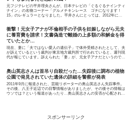
元フジテレビの平井理央さんが、日本テレビの「ぐるぐるナインティ
ナイン」の名物コーナー「グルメチキンレース ゴチになります！
15」のレギュラーとなりました。平井さんにとっては、2012年にフ
ジテレビを退社して以来、初のレギュラーとなりますが、...
衝撃！元女子アナが不倫相手の子供を妊娠しながら元夫
に養育費を請求！文書偽造で離婚の上多額の和解金を得
ていたとか…
現在、妻に「夫ではない愛人の遺伝子」で体外受精されたとして、夫
が訴えているという裁判が東京地方裁判所で行われていると、週刊現
代が報じています。訴えられた「妻」が、元女子アナだというのです
が、この女性、とことんウソつきまくりだったようで… ...
奥山英志さんは首吊り自殺だった…失踪後に調布の植物
公園で発見されていた遺体の詳細を警察が発表
2011年9月に報道された、芸能リポーターの奥山英志さん失踪事件。
その後、八王子近辺での目撃情報がありましたが、その後その情報は
ウソでは？という報道があったり…奥山英志さんの安否が心配されて
いましたが、とても残念な結果になったという報道があ...
スポンサーリンク