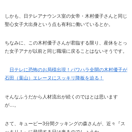
しかも、日テレアナウンス室の女帝・木村優子さんと同じ
聖心女子大出身という点も有利に働いているとか。
ちなみに、この木村優子さんが君臨する限り、産休をとっ
た女子アナが以前と同じ職場に戻ることはないそうです。
日テレに恐怖のお局様出現！パワハラ全開の木村優子が
石田（葉山）エレーヌにスッキリ降板を迫る！
そんなふうだから人材流出が続くのではとは思います
が…。
さて、キューピー3分間クッキングの森さんが、近々『ス
ッキリ！』に登場する日は来るのでしょうか。