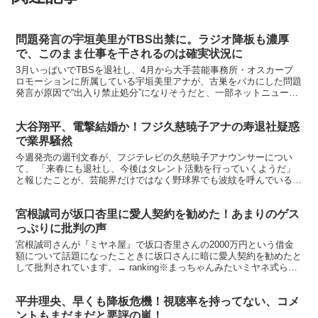
問題発言の宇垣美里がTBS出禁に。ラジオ降板も濃厚
で、このまま仕事を干されるのは確実状況に
3月いっぱいでTBSを退社し、4月から大手芸能事務所・オスカープ
ロモーションに所属している宇垣美里アナが、古巣をバカにした問題
発言が原因で“出入り禁止処分”になりそうだと、一部ネットニュース
が報じています。 ※どんな仕事？ 宇垣美里×菜波×...
大谷翔平、電撃結婚か！フジ久慈暁子アナの寿退社疑惑
で業界騒然
今週発売の週刊文春が、フジテレビの久慈暁子アナウンサーについ
て、 「来春にも退社し、今後はタレント活動を行っていくようだ」
と報じたことが、芸能界だけではなく野球界でも波紋を呼んでいると
いいます。 特に大リーグ・エンゼルスの大谷翔平選手のフ...
宮根誠司が坂口杏里に愛人契約を勧めた！あまりのゲス
っぷりに批判の声
宮根誠司さんが『ミヤネ屋』で坂口杏里さんの2000万円という借金
額について話題になったこときに坂口さんに暗に愛人契約を勧めたと
して批判されています。→ ranking※まっちゃんみたいミヤネ式らく
らくボディメイク法 価格：1404円（税込、...
平井理央、早くも降板危機！視聴率を持ってない、コメ
ントもまだまだと悪評の嵐！