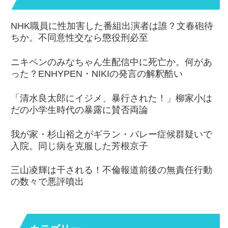
NHK職員に性加害した番組出演者は誰？文春砲待
ちか。不同意性交なら懲役刑必至
ニキペンのみなちゃん生配信中に死亡か。何があ
った？ENHYPEN・NIKIの発言の解釈酷い
「清水良太郎にイジメ、暴行された！」柳家小は
だの小学生時代の暴露に賛否両論
我が家・杉山裕之がギラン・バレー症候群疑いで
入院。同じ病を克服した芳根京子
三山凌輝は干される！不倫報道前後の無責任行動
の数々で悪評噴出