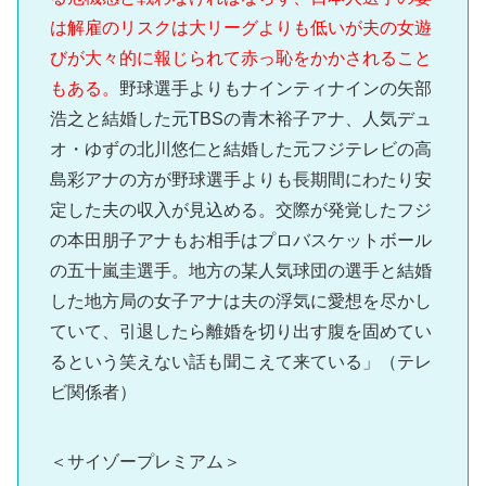
は解雇のリスクは大リーグよりも低いが夫の女遊
びが大々的に報じられて赤っ恥をかかされること
もある。
野球選手よりもナインティナインの矢部
浩之と結婚した元TBSの青木裕子アナ、人気デュ
オ・ゆずの北川悠仁と結婚した元フジテレビの高
島彩アナの方が野球選手よりも長期間にわたり安
定した夫の収入が見込める。交際が発覚したフジ
の本田朋子アナもお相手はプロバスケットボール
の五十嵐圭選手。地方の某人気球団の選手と結婚
した地方局の女子アナは夫の浮気に愛想を尽かし
ていて、引退したら離婚を切り出す腹を固めてい
るという笑えない話も聞こえて来ている」（テレ
ビ関係者）
＜サイゾープレミアム＞