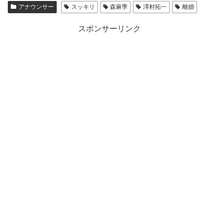
アナウンサー
スッキリ
森麻季
澤村拓一
離婚
スポンサーリンク