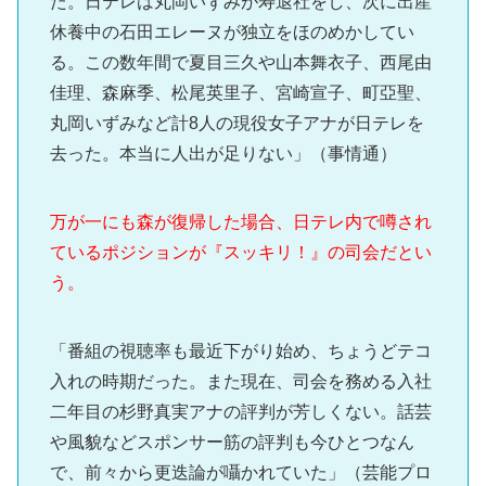
た。日テレは丸岡いずみが寿退社をし、次に出産
休養中の石田エレーヌが独立をほのめかしてい
る。この数年間で夏目三久や山本舞衣子、西尾由
佳理、森麻季、松尾英里子、宮崎宣子、町亞聖、
丸岡いずみなど計8人の現役女子アナが日テレを
去った。本当に人出が足りない」（事情通）
万が一にも森が復帰した場合、日テレ内で噂され
ているポジションが『スッキリ！』の司会だとい
う。
「番組の視聴率も最近下がり始め、ちょうどテコ
入れの時期だった。また現在、司会を務める入社
二年目の杉野真実アナの評判が芳しくない。話芸
や風貌などスポンサー筋の評判も今ひとつなん
で、前々から更迭論が囁かれていた」（芸能プロ