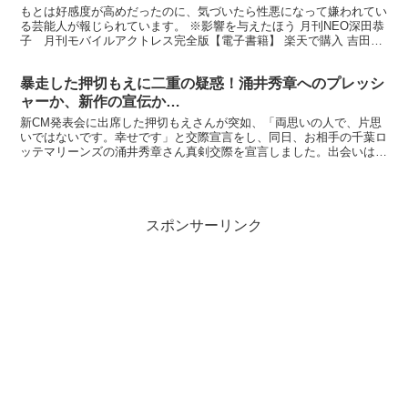
もとは好感度が高めだったのに、気づいたら性悪になって嫌われてい
る芸能人が報じられています。 ※影響を与えたほう 月刊NEO深田恭
子 月刊モバイルアクトレス完全版【電子書籍】 楽天で購入 吉田沙
保里 レスリング選手のころは好感度が高めの選手で...
暴走した押切もえに二重の疑惑！涌井秀章へのプレッシ
ャーか、新作の宣伝か…
新CM発表会に出席した押切もえさんが突如、「両思いの人で、片思
いではないです。幸せです」と交際宣言をし、同日、お相手の千葉ロ
ッテマリーンズの涌井秀章さん真剣交際を宣言しました。出会いは
2013年の冬ですが、交際開始は昨年9月または11月と言...
スポンサーリンク