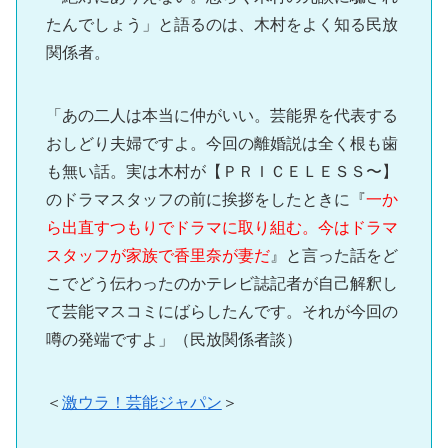
たんでしょう」と語るのは、木村をよく知る民放
関係者。
「あの二人は本当に仲がいい。芸能界を代表する
おしどり夫婦ですよ。今回の離婚説は全く根も歯
も無い話。実は木村が【ＰＲＩＣＥＬＥＳＳ〜】
のドラマスタッフの前に挨拶をしたときに『
一か
ら出直すつもりでドラマに取り組む。今はドラマ
スタッフが家族で香里奈が妻だ
』と言った話をど
こでどう伝わったのかテレビ誌記者が自己解釈し
て芸能マスコミにばらしたんです。それが今回の
噂の発端ですよ」（民放関係者談）
＜
激ウラ！芸能ジャパン
＞