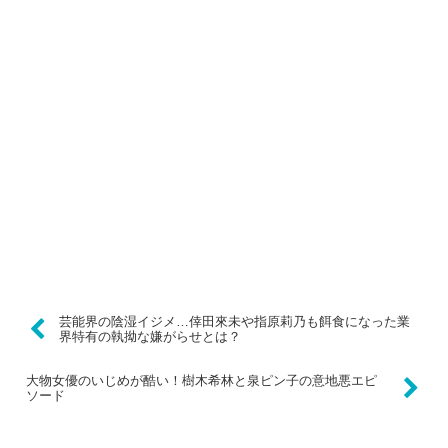
芸能界の陰湿イジメ…倖田來未や指原莉乃も餌食になった業
界特有の執拗な嫌がらせとは？
大物女優のいじめが酷い！樹木希林と泉ピン子の意地悪エピ
ソード