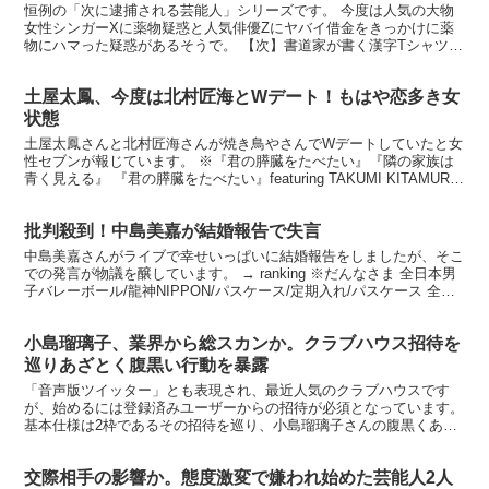
恒例の「次に逮捕される芸能人」シリーズです。 今度は人気の大物
女性シンガーXに薬物疑惑と人気俳優Zにヤバイ借金をきっかけに薬
物にハマった疑惑があるそうで。 【次】書道家が書く漢字Tシャツ
おもしろTシャツ 本物の筆文字を使用したオリジナ.....
土屋太鳳、今度は北村匠海とWデート！もはや恋多き女
状態
土屋太鳳さんと北村匠海さんが焼き鳥やさんでWデートしていたと女
性セブンが報じています。 ※『君の膵臓をたべたい』『隣の家族は
青く見える』 『君の膵臓をたべたい』featuring TAKUMI KITAMURA
[ 北... 土屋と北村は、...
批判殺到！中島美嘉が結婚報告で失言
中島美嘉さんがライブで幸せいっぱいに結婚報告をしましたが、そこ
での発言が物議を醸しています。 → ranking ※だんなさま 全日本男
子バレーボール/龍神NIPPON/パスケース/定期入れ/パスケース 全日
本男子バレー「龍... 価格：1...
小島瑠璃子、業界から総スカンか。クラブハウス招待を
巡りあざとく腹黒い行動を暴露
「音声版ツイッター」とも表現され、最近人気のクラブハウスです
が、始めるには登録済みユーザーからの招待が必須となっています。
基本仕様は2枠であるその招待を巡り、小島瑠璃子さんの腹黒くあざ
とい行動をミッツ・マングローブさんとヒロミさんが暴露し...
交際相手の影響か。態度激変で嫌われ始めた芸能人2人