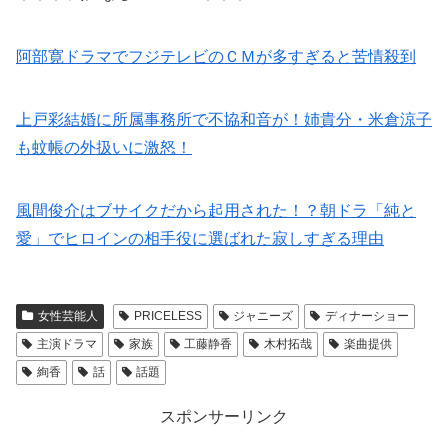
阿部寛ドラマでフジテレビのＣＭが多すぎると苦情殺到
上戸彩結婚に所属事務所で不協和音が！姉貴分・米倉涼子
も蚊帳の外扱いに激怒！
風間俊介はブサイクだから起用された！？朝ドラ「純と
愛」でヒロインの相手役に選ばれた寂しすぎる理由
女性芸能人
PRICELESS
ジャニーズ
ディナーショー
主演ドラマ
家族
工藤静香
木村拓哉
楽曲提供
絢香
話
話題
スポンサーリンク