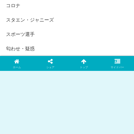
コロナ
スタエン・ジャニーズ
スポーツ選手
匂わせ・疑惑
女性芸能人
ホーム
シェア
トップ
サイドバー
時系列まとめ
未分類
浮気・不倫・スキャンダル
炎上・トラブル