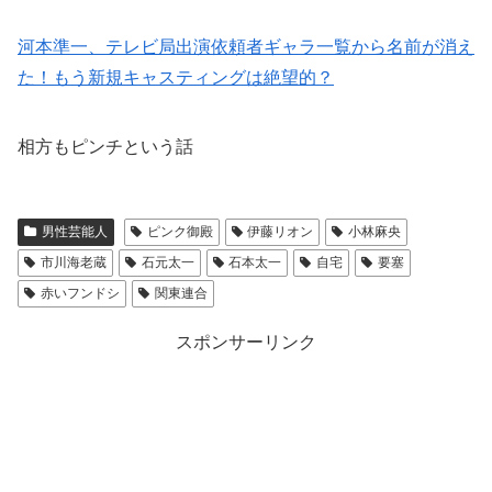
河本準一、テレビ局出演依頼者ギャラ一覧から名前が消え
た！もう新規キャスティングは絶望的？
相方もピンチという話
男性芸能人
ピンク御殿
伊藤リオン
小林麻央
市川海老蔵
石元太一
石本太一
自宅
要塞
赤いフンドシ
関東連合
スポンサーリンク