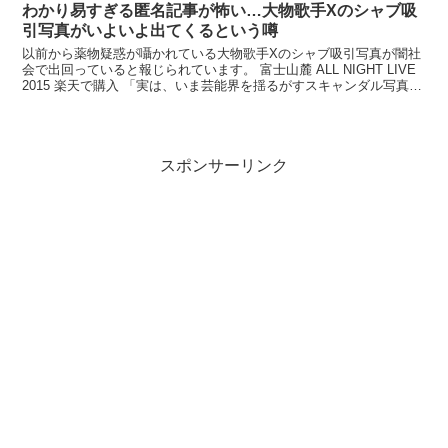
わかり易すぎる匿名記事が怖い…大物歌手Xのシャブ吸
引写真がいよいよ出てくるという噂
以前から薬物疑惑が囁かれている大物歌手Xのシャブ吸引写真が闇社
会で出回っていると報じられています。 富士山麓 ALL NIGHT LIVE
2015 楽天で購入 「実は、いま芸能界を揺るがすスキャンダル写真が
闇社会で出回っているんです。実際...
スポンサーリンク