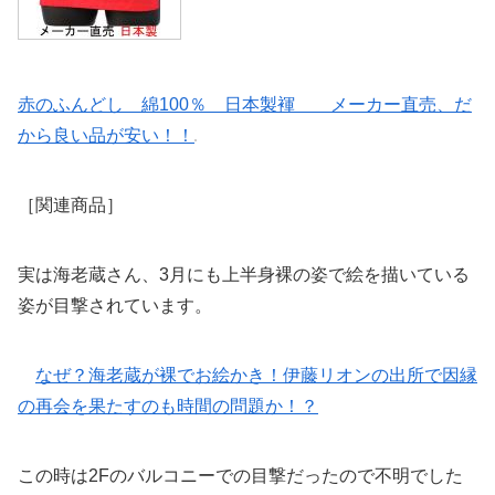
赤のふんどし 綿100％ 日本製褌 メーカー直売、だ
から良い品が安い！！
［関連商品］
実は海老蔵さん、3月にも上半身裸の姿で絵を描いている
姿が目撃されています。
なぜ？海老蔵が裸でお絵かき！伊藤リオンの出所で因縁
の再会を果たすのも時間の問題か！？
この時は2Fのバルコニーでの目撃だったので不明でした