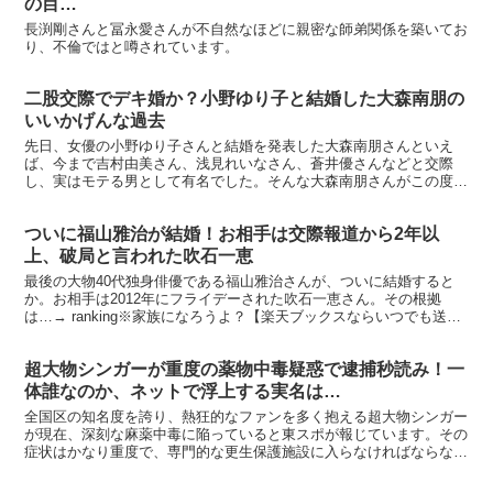
の目…
長渕剛さんと冨永愛さんが不自然なほどに親密な師弟関係を築いてお
り、不倫ではと噂されています。
二股交際でデキ婚か？小野ゆり子と結婚した大森南朋の
いいかげんな過去
先日、女優の小野ゆり子さんと結婚を発表した大森南朋さんといえ
ば、今まで吉村由美さん、浅見れいなさん、蒼井優さんなどと交際
し、実はモテる男として有名でした。そんな大森南朋さんがこの度結
婚した小野ゆり子さんと交際を開始したのは昨年秋、と報道され...
ついに福山雅治が結婚！お相手は交際報道から2年以
上、破局と言われた吹石一恵
最後の大物40代独身俳優である福山雅治さんが、ついに結婚すると
か。お相手は2012年にフライデーされた吹石一恵さん。その根拠
は…→ ranking※家族になろうよ？【楽天ブックスならいつでも送料
無料】家族になろうよ / fighting p...
超大物シンガーが重度の薬物中毒疑惑で逮捕秒読み！一
体誰なのか、ネットで浮上する実名は…
全国区の知名度を誇り、熱狂的なファンを多く抱える超大物シンガー
が現在、深刻な麻薬中毒に陥っていると東スポが報じています。その
症状はかなり重度で、専門的な更生保護施設に入らなければならない
レベルだそうで、音楽活動はすべて中止、しかも捜査当局も...