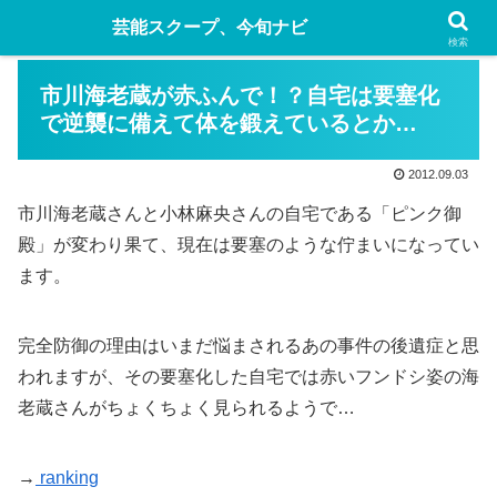
芸能スクープ、今旬ナビ
検索
市川海老蔵が赤ふんで！？自宅は要塞化
で逆襲に備えて体を鍛えているとか…
2012.09.03
市川海老蔵さんと小林麻央さんの自宅である「ピンク御
殿」が変わり果て、現在は要塞のような佇まいになってい
ます。
完全防御の理由はいまだ悩まされるあの事件の後遺症と思
われますが、その要塞化した自宅では赤いフンドシ姿の海
老蔵さんがちょくちょく見られるようで…
→
ranking