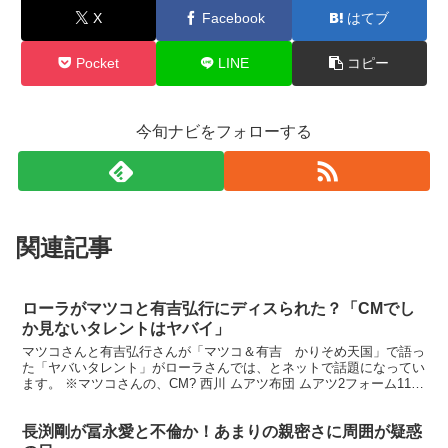
X
Facebook
はてブ
Pocket
LINE
コピー
今旬ナビをフォローする
関連記事
ローラがマツコと有吉弘行にディスられた？「CMでし
か見ないタレントはヤバイ」
マツコさんと有吉弘行さんが「マツコ＆有吉 かりそめ天国」で語っ
た「ヤバいタレント」がローラさんでは、とネットで話題になってい
ます。 ※マツコさんの、CM? 西川 ムアツ布団 ムアツ2フォーム110
セミダブル 三つ折り しっかり硬めの110...
長渕剛が冨永愛と不倫か！あまりの親密さに周囲が疑惑