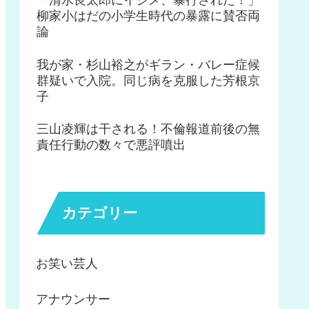
柳家小はだの小学生時代の暴露に賛否両
論
我が家・杉山裕之がギラン・バレー症候
群疑いで入院。同じ病を克服した芳根京
子
三山凌輝は干される！不倫報道前後の無
責任行動の数々で悪評噴出
カテゴリー
お笑い芸人
アナウンサー