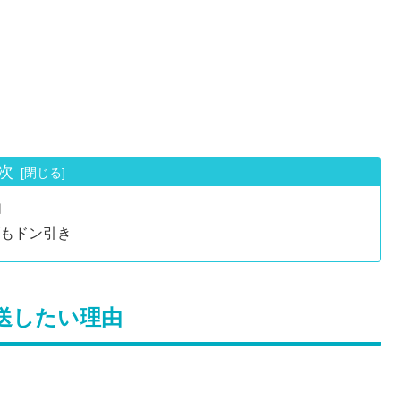
次
由
もドン引き
送したい理由