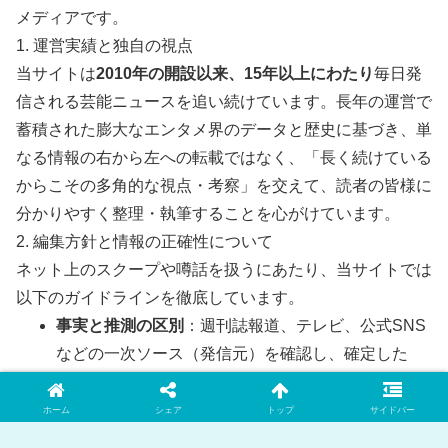
メディアです。
1. 運営実績と独自の視点
当サイトは
2010年の開設以来、15年以上にわたり
毎日発
信される芸能ニュースを追い続けています。長年の運営で
蓄積された膨大なエンタメ界のデータと歴史に基づき、単
なる情報の右から左への転載ではなく、「長く続けている
からこその多角的な視点・考察」を交えて、読者の皆様に
分かりやすく整理・執筆することを心がけています。
2. 編集方針と情報の正確性について
ネット上のスクープや噂話を扱うにあたり、当サイトでは
以下のガイドラインを徹底しています。
事実と推測の区別
：週刊誌報道、テレビ、公式SNS
などの一次ソース（発信元）を確認し、確定した
「事実」と、ネット上の「推測・噂」を明確に区別
して記載します。
ホーム
シェア
トップ
サイドバー
客観性の担保
：特定の偏った意見に偏らず、世論や