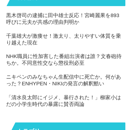
黒木啓司の逮捕に田中雄士反応！宮崎麗果を893
呼びに元夫が共感の理由判明か
千葉雄大が激痩せ！激太り、太りやすい体質を乗
り越えた現在
NHK職員に性加害した番組出演者は誰？文春砲待
ちか。不同意性交なら懲役刑必至
ニキペンのみなちゃん生配信中に死亡か。何があ
った？ENHYPEN・NIKIの発言の解釈酷い
「清水良太郎にイジメ、暴行された！」柳家小は
だの小学生時代の暴露に賛否両論