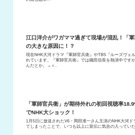
江口洋介がワガママ過ぎて現場が混乱！「軍
の大きな原因に！？
現在NHK大河ドラマ『軍師官兵衛』やTBS『ルーズヴ
れています。『軍師官兵衛』では織田信長を熱演中です
んだとか。→ r...
「軍師官兵衛」が期待外れの初回視聴率18.
でNHK大ショック！
1月5日に放送されたV6・岡田准一さん主演のNHK大河ド
てしまったことで、いつも以上に宣伝に気合の入っていたNHK