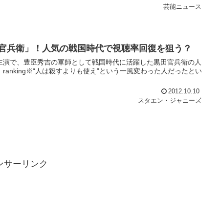
芸能ニュース
軍師官兵衛」！人気の戦国時代で視聴率回復を狙う？
ん主演で、豊臣秀吉の軍師として戦国時代に活躍した黒田官兵衛の人
anking※“人は殺すよりも使え”という一風変わった人だったとい
2012.10.10
スタエン・ジャニーズ
ンサーリンク