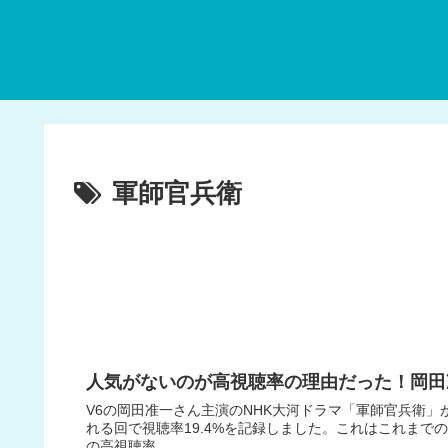
軍師官兵衛
人気がないのが高視聴率の理由だった！岡田
V6の岡田准一さん主演のNHK大河ドラマ「軍師官兵衛」
れる回で視聴率19.4%を記録しました。これはこれま
の高視聴率...