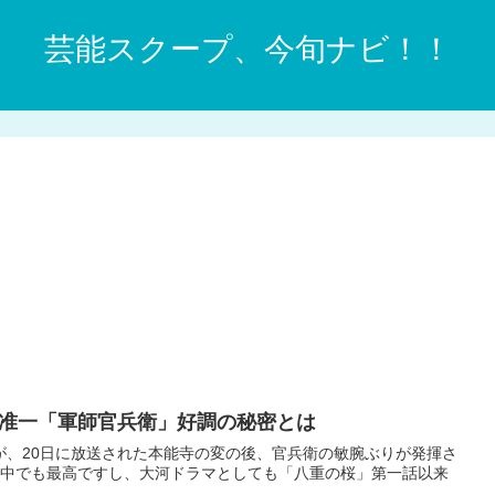
芸能スクープ、今旬ナビ！！
准一「軍師官兵衛」好調の秘密とは
が、20日に放送された本能寺の変の後、官兵衛の敏腕ぶりが発揮さ
での中でも最高ですし、大河ドラマとしても「八重の桜」第一話以来