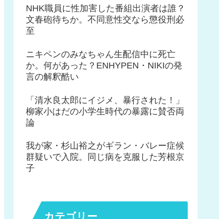
NHK職員に性加害した番組出演者は誰？
文春砲待ちか。不同意性交なら懲役刑必
至
ニキペンのみなちゃん生配信中に死亡
か。何があった？ENHYPEN・NIKIの発
言の解釈酷い
「清水良太郎にイジメ、暴行された！」
柳家小はだの小学生時代の暴露に賛否両
論
我が家・杉山裕之がギラン・バレー症候
群疑いで入院。同じ病を克服した芳根京
子
カテゴリー