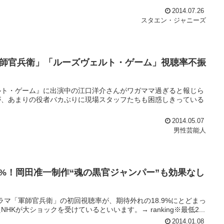
2014.07.26
スタエン・ジャニーズ
師官兵衛」「ルーズヴェルト・ゲーム」視聴率不振
ェルト・ゲーム』に出演中の江口洋介さんがワガママ過ぎると報じら
が、あまりの役者バカぶりに現場スタッフたちも困惑しきっている
2014.05.07
男性芸能人
9%！岡田准一制作“魂の黒官ジャンパー”も効果なし
ラマ「軍師官兵衛」の初回視聴率が、期待外れの18.9%にとどまっ
が大ショックを受けているといいます。→ ranking※最低2...
2014.01.08