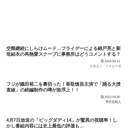
交際継続にしらけムード…フライデーによる錦戸亮と新
垣結衣の再熱愛スクープに事務所はどうコメントする？
2014.04.11
スタエン・ジャニーズ
フジが織田裕二を裏切った！香取慎吾主演で「踊る大捜
査線」の続編制作の噂が急浮上！！
2012.04.30
男性芸能人
4月7日放送の「ビッグダディ14」が驚異の視聴率！し
かし番組内容には史上最低の評価も…