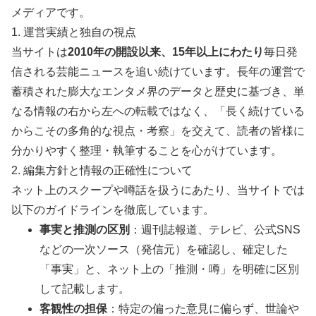
メディアです。
1. 運営実績と独自の視点
当サイトは
2010年の開設以来、15年以上にわたり
毎日発
信される芸能ニュースを追い続けています。長年の運営で
蓄積された膨大なエンタメ界のデータと歴史に基づき、単
なる情報の右から左への転載ではなく、「長く続けている
からこその多角的な視点・考察」を交えて、読者の皆様に
分かりやすく整理・執筆することを心がけています。
2. 編集方針と情報の正確性について
ネット上のスクープや噂話を扱うにあたり、当サイトでは
以下のガイドラインを徹底しています。
事実と推測の区別
：週刊誌報道、テレビ、公式SNS
などの一次ソース（発信元）を確認し、確定した
「事実」と、ネット上の「推測・噂」を明確に区別
して記載します。
客観性の担保
：特定の偏った意見に偏らず、世論や