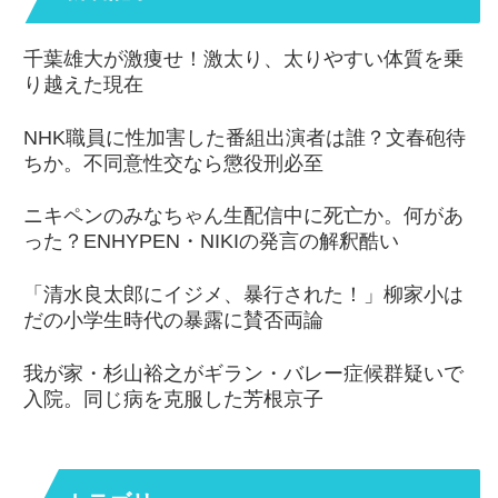
千葉雄大が激痩せ！激太り、太りやすい体質を乗
り越えた現在
NHK職員に性加害した番組出演者は誰？文春砲待
ちか。不同意性交なら懲役刑必至
ニキペンのみなちゃん生配信中に死亡か。何があ
った？ENHYPEN・NIKIの発言の解釈酷い
「清水良太郎にイジメ、暴行された！」柳家小は
だの小学生時代の暴露に賛否両論
我が家・杉山裕之がギラン・バレー症候群疑いで
入院。同じ病を克服した芳根京子