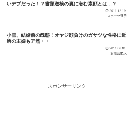
いデブだった！？書類送検の裏に潜む素顔とは…？
2011.12.19
スポーツ選手
小雪、結婚前の醜態！オヤジ顔負けのガサツな性格に近
所の主婦もア然・・
2011.06.01
女性芸能人
スポンサーリンク