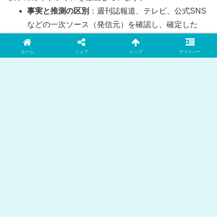
事実と推測の区別
：週刊誌報道、テレビ、公式SNS
などの一次ソース（発信元）を確認し、確定した
「事実」と、ネット上の「推測・噂」を明確に区別
して記載します。
ホーム
シェア
トップ
サイドバー
客観性の担保
：特定の偏った意見に偏らず、世論や
ファンの声など、賛否両論の視点をバランスよく取
り入れます。
情報の速やかな修正
：掲載した情報に誤りや新しい
事実が判明した場合は、迅速に記事の修正・追記を
行います。
3. お問い合わせ・権利侵害への対応
当サイトはプライバシーや肖像権、著作権の侵害を意図し
たものではありません。不適切な表現や、修正・削除の依
頼などがございましたら、恐れ入りますが下記のお問い合
わせフォームよりご連絡ください。運営者が内容を確認の
上、速やかに適切な対応をいたします。