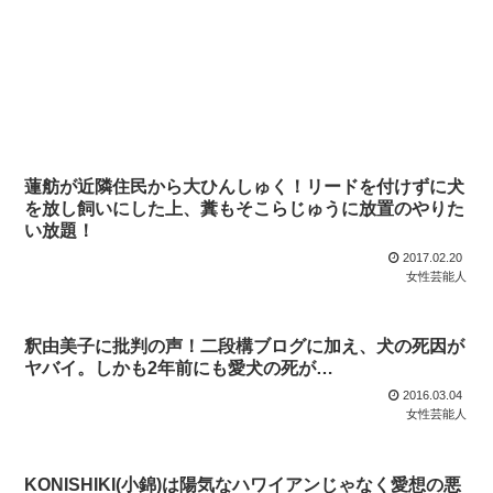
蓮舫が近隣住民から大ひんしゅく！リードを付けずに犬
を放し飼いにした上、糞もそこらじゅうに放置のやりた
い放題！
2017.02.20
女性芸能人
釈由美子に批判の声！二段構ブログに加え、犬の死因が
ヤバイ。しかも2年前にも愛犬の死が…
2016.03.04
女性芸能人
KONISHIKI(小錦)は陽気なハワイアンじゃなく愛想の悪