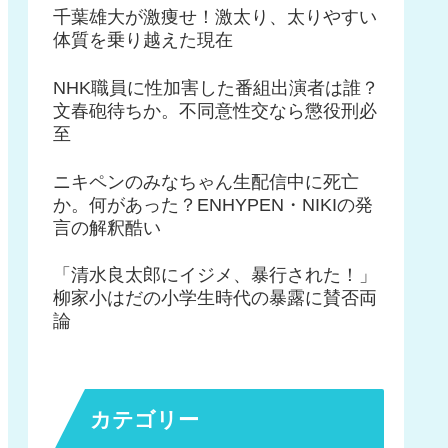
千葉雄大が激痩せ！激太り、太りやすい
体質を乗り越えた現在
NHK職員に性加害した番組出演者は誰？
文春砲待ちか。不同意性交なら懲役刑必
至
ニキペンのみなちゃん生配信中に死亡
か。何があった？ENHYPEN・NIKIの発
言の解釈酷い
「清水良太郎にイジメ、暴行された！」
柳家小はだの小学生時代の暴露に賛否両
論
カテゴリー