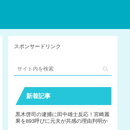
スポンサードリンク
新着記事
黒木啓司の逮捕に田中雄士反応！宮崎麗
果を893呼びに元夫が共感の理由判明か