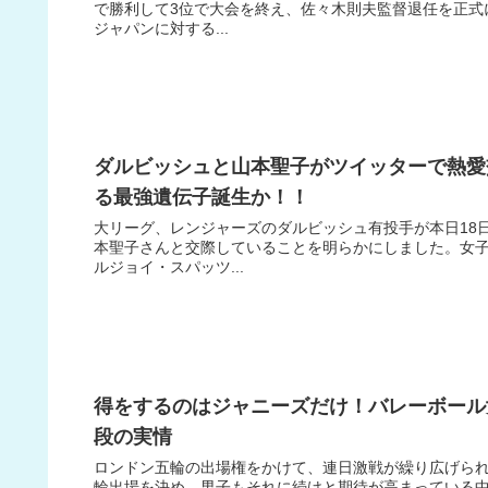
で勝利して3位で大会を終え、佐々木則夫監督退任を正式
ジャパンに対する...
ダルビッシュと山本聖子がツイッターで熱愛
る最強遺伝子誕生か！！
大リーグ、レンジャーズのダルビッシュ有投手が本日18
本聖子さんと交際していることを明らかにしました。女
ルジョイ・スパッツ...
得をするのはジャニーズだけ！バレーボール
段の実情
ロンドン五輪の出場権をかけて、連日激戦が繰り広げら
輪出場を決め、男子もそれに続けと期待が高まっている