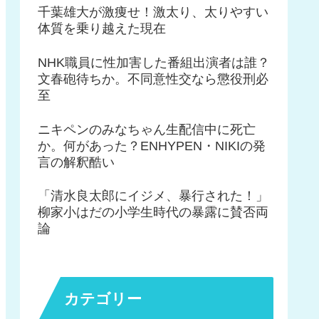
千葉雄大が激痩せ！激太り、太りやすい
体質を乗り越えた現在
NHK職員に性加害した番組出演者は誰？
文春砲待ちか。不同意性交なら懲役刑必
至
ニキペンのみなちゃん生配信中に死亡
か。何があった？ENHYPEN・NIKIの発
言の解釈酷い
「清水良太郎にイジメ、暴行された！」
柳家小はだの小学生時代の暴露に賛否両
論
カテゴリー