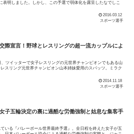
に表明しました。しかし、この予選で弱体化を露呈したなでしこ
2016.03.12
スポーツ選手
交際宣言！野球とレスリングの超一流カップルによ
日、ツイッターで女子レスリングの元世界チャンピオンでもある山
子レスリング元世界チャンピオン山本姉妹愛用のスパッツ。ミラク
2014.11.18
スポーツ選手
女子五輪決定の裏に過酷な労働強制と姑息な集客手
れている『バレーボール世界最終予選』。全日程を終えた女子が五
中、日本バレーボール協会による過酷な労働強制の実態と、ジャニ