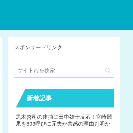
スポンサードリンク
新着記事
黒木啓司の逮捕に田中雄士反応！宮崎麗
果を893呼びに元夫が共感の理由判明か