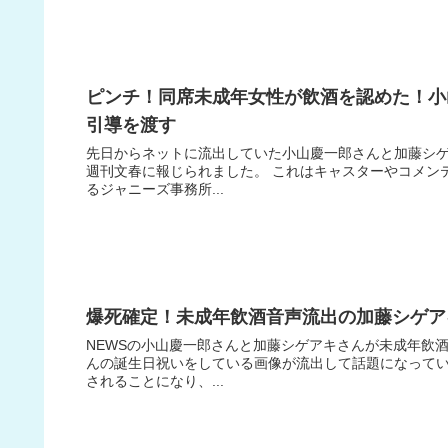
ピンチ！同席未成年女性が飲酒を認めた！小
引導を渡す
先日からネットに流出していた小山慶一郎さんと加藤シ
週刊文春に報じられました。 これはキャスターやコメン
るジャニーズ事務所...
爆死確定！未成年飲酒音声流出の加藤シゲアキ
NEWSの小山慶一郎さんと加藤シゲアキさんが未成年飲
んの誕生日祝いをしている画像が流出して話題になって
されることになり、...