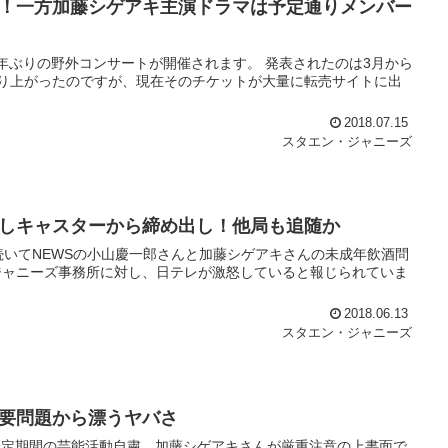
チ！一方加藤シゲアキ主演ドラマは予定通りメンバー
に5年ぶりの野外コンサートが開催されます。 発表されたのは3月から
り上がったのですが、現在そのチケットが大量に転売サイトに出
2018.07.15
スタエン・ジャニーズ
しキャスターから締め出し！他局も追随か
続いてNEWSの小山慶一郎さんと加藤シゲアキさんの未成年飲酒問
ジャニーズ事務所に対し、日テレが激怒していると報じられていま
2018.06.13
スタエン・ジャニーズ
要問題から漂うヤバさ
一定期間の芸能活動自粛、加藤シゲアキさんが厳重注意の上書面で