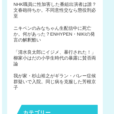
NHK職員に性加害した番組出演者は誰？
文春砲待ちか。不同意性交なら懲役刑必
至
ニキペンのみなちゃん生配信中に死亡
か。何があった？ENHYPEN・NIKIの発
言の解釈酷い
「清水良太郎にイジメ、暴行された！」
柳家小はだの小学生時代の暴露に賛否両
論
我が家・杉山裕之がギラン・バレー症候
群疑いで入院。同じ病を克服した芳根京
子
カテゴリー