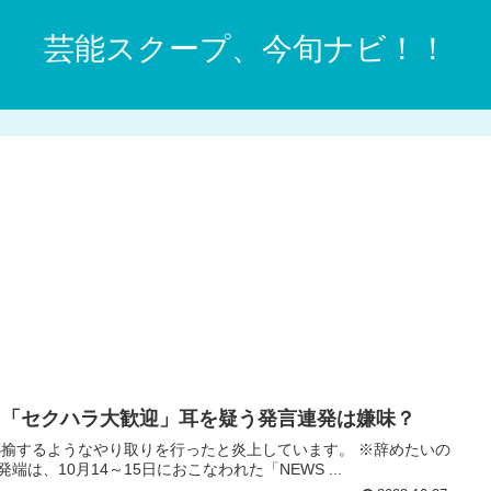
芸能スクープ、今旬ナビ！！
魂」「セクハラ大歓迎」耳を疑う発言連発は嫌味？
揶揄するようなやり取りを行ったと炎上しています。 ※辞めたいの
との発端は、10月14～15日におこなわれた「NEWS ...