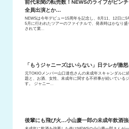
前代未聞の転売数！NEWSのライブがピン
全員出演とか…
NEWSは今年デビュー15周年を記念し、8月11、12日
5月に行われたツアーのファイナルで、発表時はかなり盛
されて業...
「もうジャニーズはいらない」日テレが激怒
元TOKIOメンバー山口達也さんの未成年スキャンダルに
題と、お酒、女性、未成年に関する不祥事が続いている
す。 ジャニー...
後輩にも飛び火…小山慶一郎の未成年飲酒強
未成年に飲酒を強要した件はNEWSの小山慶一郎さんが