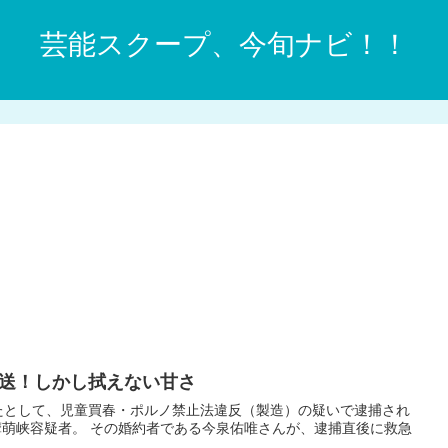
芸能スクープ、今旬ナビ！！
送！しかし拭えない甘さ
たとして、児童買春・ポルノ禁止法違反（製造）の疑いで逮捕され
萌峡容疑者。 その婚約者である今泉佑唯さんが、逮捕直後に救急