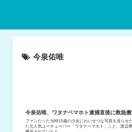
今泉佑唯
今泉佑唯、ワタナベマホト逮捕直後に救急搬
ファンだった当時15歳の少女にわいせつな写真を送らせ
た元人気ユーチューバー「ワタナベマホト」こと、渡辺摩
搬送されていたと...