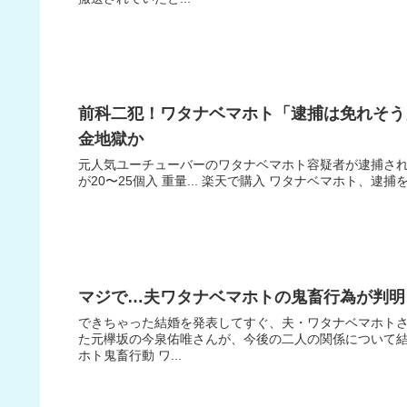
前科二犯！ワタナベマホト「逮捕は免れそう
金地獄か
元人気ユーチューバーのワタナベマホト容疑者が逮捕されまし
が20〜25個入 重量... 楽天で購入 ワタナベマホト、逮
マジで…夫ワタナベマホトの鬼畜行為が判明
できちゃった結婚を発表してすぐ、夫・ワタナベマホトさ
た元欅坂の今泉佑唯さんが、今後の二人の関係について結
ホト鬼畜行動 ワ...