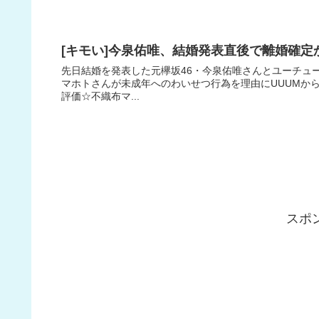
[キモい]今泉佑唯、結婚発表直後で離婚確
先日結婚を発表した元欅坂46・今泉佑唯さんとユーチュ
マホトさんが未成年へのわいせつ行為を理由にUUUMから
評価☆不織布マ...
スポ