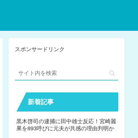
スポンサードリンク
新着記事
黒木啓司の逮捕に田中雄士反応！宮崎麗
果を893呼びに元夫が共感の理由判明か