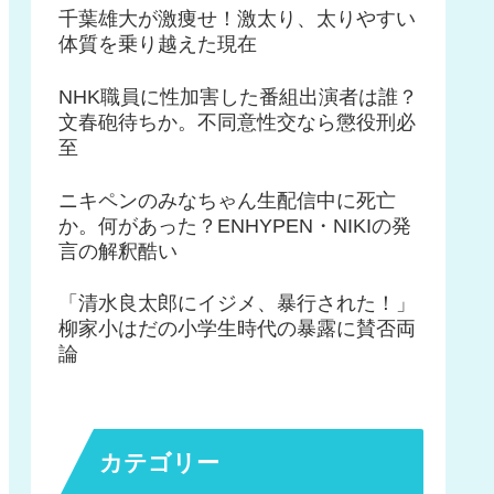
千葉雄大が激痩せ！激太り、太りやすい
体質を乗り越えた現在
NHK職員に性加害した番組出演者は誰？
文春砲待ちか。不同意性交なら懲役刑必
至
ニキペンのみなちゃん生配信中に死亡
か。何があった？ENHYPEN・NIKIの発
言の解釈酷い
「清水良太郎にイジメ、暴行された！」
柳家小はだの小学生時代の暴露に賛否両
論
カテゴリー