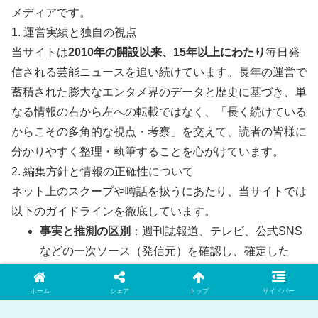
メディアです。
1. 運営実績と独自の視点
当サイトは
2010年の開設以来、15年以上にわたり
毎日発
信される芸能ニュースを追い続けています。長年の運営で
蓄積された膨大なエンタメ界のデータと歴史に基づき、単
なる情報の右から左への転載ではなく、「長く続けている
からこその多角的な視点・考察」を交えて、読者の皆様に
分かりやすく整理・執筆することを心がけています。
2. 編集方針と情報の正確性について
ネット上のスクープや噂話を扱うにあたり、当サイトでは
以下のガイドラインを徹底しています。
事実と推測の区別
：週刊誌報道、テレビ、公式SNS
などの一次ソース（発信元）を確認し、確定した
「事実」と、ネット上の「推測・噂」を明確に区別
して記載します。
ホーム
シェア
トップ
サイドバー
客観性の担保
：特定の偏った意見に偏らず、世論や