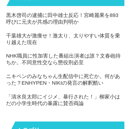
黒木啓司の逮捕に田中雄士反応！宮崎麗果を893
呼びに元夫が共感の理由判明か
千葉雄大が激痩せ！激太り、太りやすい体質を乗
り越えた現在
NHK職員に性加害した番組出演者は誰？文春砲待
ちか。不同意性交なら懲役刑必至
ニキペンのみなちゃん生配信中に死亡か。何があ
った？ENHYPEN・NIKIの発言の解釈酷い
「清水良太郎にイジメ、暴行された！」柳家小は
だの小学生時代の暴露に賛否両論