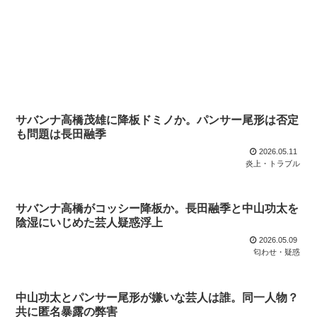
サバンナ高橋茂雄に降板ドミノか。パンサー尾形は否定
も問題は長田融季
2026.05.11
炎上・トラブル
サバンナ高橋がコッシー降板か。長田融季と中山功太を
陰湿にいじめた芸人疑惑浮上
2026.05.09
匂わせ・疑惑
中山功太とパンサー尾形が嫌いな芸人は誰。同一人物？
共に匿名暴露の弊害