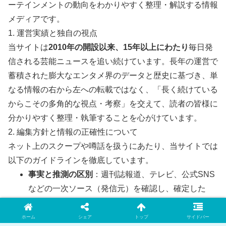
ーテインメントの動向をわかりやすく整理・解説する情報
メディアです。
1. 運営実績と独自の視点
当サイトは
2010年の開設以来、15年以上にわたり
毎日発
信される芸能ニュースを追い続けています。長年の運営で
蓄積された膨大なエンタメ界のデータと歴史に基づき、単
なる情報の右から左への転載ではなく、「長く続けている
からこその多角的な視点・考察」を交えて、読者の皆様に
分かりやすく整理・執筆することを心がけています。
2. 編集方針と情報の正確性について
ネット上のスクープや噂話を扱うにあたり、当サイトでは
以下のガイドラインを徹底しています。
事実と推測の区別
：週刊誌報道、テレビ、公式SNS
などの一次ソース（発信元）を確認し、確定した
「事実」と、ネット上の「推測・噂」を明確に区別
して記載します。
ホーム
シェア
トップ
サイドバー