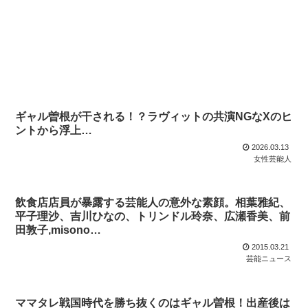
ギャル曽根が干される！？ラヴィットの共演NGなXのヒ
ントから浮上…
2026.03.13
女性芸能人
飲食店店員が暴露する芸能人の意外な素顔。相葉雅紀、
平子理沙、吉川ひなの、トリンドル玲奈、広瀬香美、前
田敦子,misono…
2015.03.21
芸能ニュース
ママタレ戦国時代を勝ち抜くのはギャル曽根！出産後は