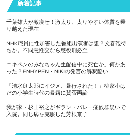
新着記事
千葉雄大が激痩せ！激太り、太りやすい体質を乗
り越えた現在
NHK職員に性加害した番組出演者は誰？文春砲待
ちか。不同意性交なら懲役刑必至
ニキペンのみなちゃん生配信中に死亡か。何があ
った？ENHYPEN・NIKIの発言の解釈酷い
「清水良太郎にイジメ、暴行された！」柳家小は
だの小学生時代の暴露に賛否両論
我が家・杉山裕之がギラン・バレー症候群疑いで
入院。同じ病を克服した芳根京子