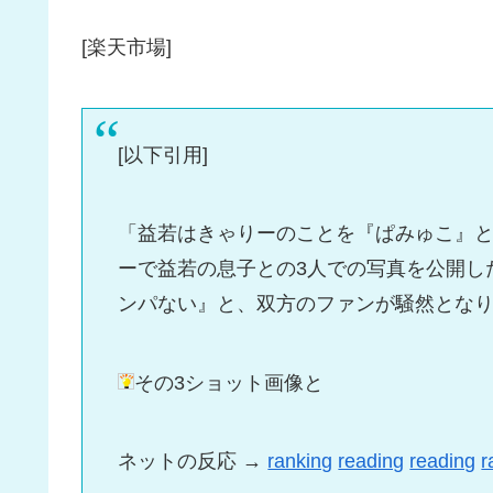
[楽天市場]
[以下引用]
「益若はきゃりーのことを『ぱみゅこ』
ーで益若の息子との3人での写真を公開し
ンパない』と、双方のファンが騒然とな
その3ショット画像と
ネットの反応 →
ranking
reading
reading
r