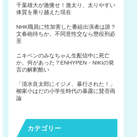
千葉雄大が激痩せ！激太り、太りやすい
体質を乗り越えた現在
NHK職員に性加害した番組出演者は誰？
文春砲待ちか。不同意性交なら懲役刑必
至
ニキペンのみなちゃん生配信中に死亡
か。何があった？ENHYPEN・NIKIの発
言の解釈酷い
「清水良太郎にイジメ、暴行された！」
柳家小はだの小学生時代の暴露に賛否両
論
カテゴリー