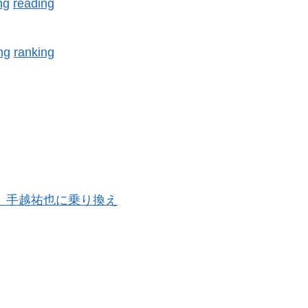
ng
reading
ng
ranking
ゅ、手越祐也に乗り換え