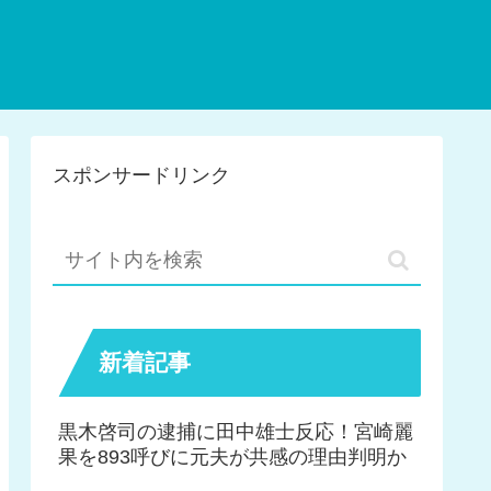
スポンサードリンク
新着記事
黒木啓司の逮捕に田中雄士反応！宮崎麗
果を893呼びに元夫が共感の理由判明か