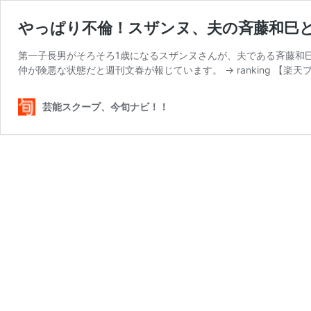
やっぱり不倫！スザンヌ、夫の斉藤和巳
第一子長男がそろそろ1歳になるスザンヌさんが、夫である斉藤和
仲が険悪な状態だと週刊文春が報じています。 → ranking 【楽
芸能スクープ、今旬ナビ！！