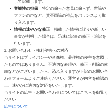
新着記事
黒木啓司の逮捕に田中雄士反応！宮崎麗果を893
呼びに元夫が共感の理由判明か
千葉雄大が激痩せ！激太り、太りやすい体質を乗
り越えた現在
NHK職員に性加害した番組出演者は誰？文春砲待
ちか。不同意性交なら懲役刑必至
ニキペンのみなちゃん生配信中に死亡か。何があ
った？ENHYPEN・NIKIの発言の解釈酷い
「清水良太郎にイジメ、暴行された！」柳家小は