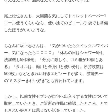
そんなんじゃ、温泉なんてとんでもないですね。
尾上松也さんも、大腸菌を気にしてトイレットペーパー1
ロール使うくらいなら、使い捨てのビニール手袋でも常備
したほうがいいような。
ちなみに坂上忍さんは、「気がついたらクイックルワイパ
ー、気になったらコロコロ」「休みの日はシャワー5回、
洗濯機も5回稼働」「分別に厳しく、ゴミ箱が10個もあ
る」「タオルは、顔用と全身用と使い分け。所持枚数は
500枚」などときれい好きエピソードが多く、芸能界一
の“ミスターきれい好き”とも言われています。
しかし、以前女性セブンが自宅へ出入りする女性について
取材していたとき、ご近所の住民に確認したところ、とて
もきれい好きとは思えない話をしていました。