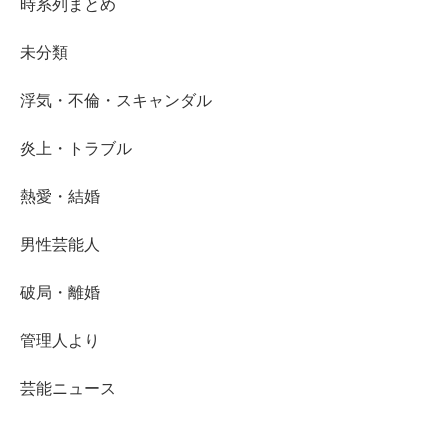
も繋がるため、起用するタレントを選ぶのは真剣勝負。その上高額な
費用もかかるわけですから、CMに「使いたいタレント」「避けたい
タレント」がいるわけです。今回はフライデーに掲載されて...
視聴率低迷は東日本大震災で視聴者の意識が変わったか
ら？相変わらず他人のせいにするフジテレビ社長の認識
がズレ過ぎている…
フジテレビの亀山社長が開局以来初めて営業利益で赤字に転落したこ
とについて答える中で、視聴率低下のきっかけは何と思うかという質
問に対し、2011年3月11日の東日本大震災に一因があると答え、「分
かってない」と話題になっています。→ ranki...
工藤静香のチグハグファッション、菅野美穂は年齢不詳
過ぎ…芸能人のオフショット
普段メディアを通じて目にする芸能人は、基本的にスタイリストがつ
きプロのヘアメイクがついての姿であるため、本当の姿というのはな
かなか目にする機会はありません。そんな中、菅野美穂さんと工藤静
香さんのオフショットをファッション誌の人気スタイリスト...
テレビ出演NG芸能人15人がリストアップ！消えて行く
のは誰だ！？
暴力団排除条例を受け、テレビ界で作成が進んでいると言われている
ブラック芸能人リストの具体的な内容が明らかになってきました。
「出演ＮＧ芸能人１５人」にリストアップされたのは… テレビ出演
NGの15人（特徴） ＜以下引用＞ 業界では「出演ＮＧ...