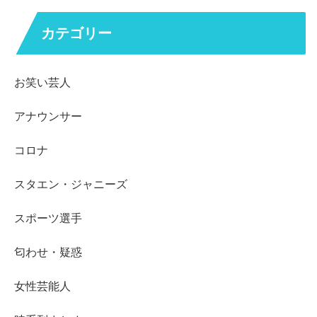
関連記事
和田アキ子は事務所のメンツ、西野カナは経済効果…紅
白歌合戦に出場する歌手はこうやって決まる
2015年も年末にさしかかり、紅白歌合戦の出場歌手が発表されまし
た。そこに並ぶ名前で誰が一番違和感あるか、というアンケートが今
年も実施され、今年もダントツ1位が和田アキ子さんだったといいま
す。→ ranking
上戸彩と小雪が嫌われた理由がスゴイ！嫌いな女優ラン
キング2013！！
週刊文春に「好きな女優・嫌いな女優」ランキング2013が掲載され
ていました。1600人が選んだ好きな女優は1位綾瀬はるかさん、2位
吉永小百合さん、3位菅野美穂さんが安定のランクイン。一方の嫌い
な女優には、トップ10には剛力彩芽さんを始めとし...
CMに使いたくないタレントランキング2012！松嶋菜々
子、宮崎あおいもランクイン！
CMというのは企業や商品のイメージに直結し、もちろん販売促進に