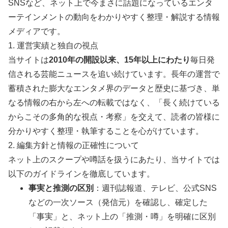
中山美穂は辻仁成にうんざりしてた！離婚理由は不倫でも中
性化でもない
FNS歌謡祭2014に苦情殺到！「タイムテーブルがない！」
「視聴率ホイホイだ！」
ホーム
芸能ニュース
スポンサードリンク