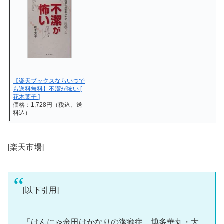
【楽天ブックスならいつで
も送料無料】不潔が怖い [
花木葉子 ]
価格：1,728円（税込、送
料込）
[楽天市場]
[以下引用]
「はんにゃ金田はかなりの潔癖症。博多華丸・大