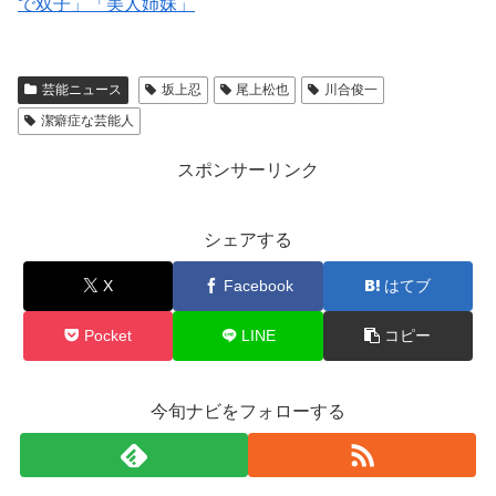
で双子」「美人姉妹」
芸能ニュース
坂上忍
尾上松也
川合俊一
潔癖症な芸能人
スポンサーリンク