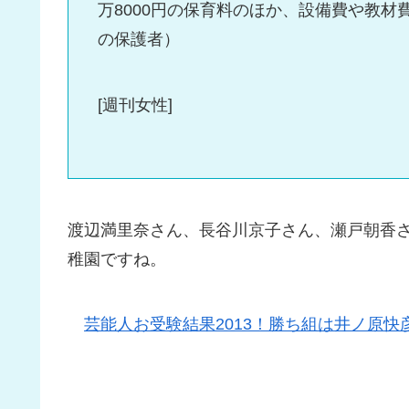
万8000円の保育料のほか、設備費や教材
の保護者）
[週刊女性]
渡辺満里奈さん、長谷川京子さん、瀬戸朝香
稚園ですね。
芸能人お受験結果2013！勝ち組は井ノ原