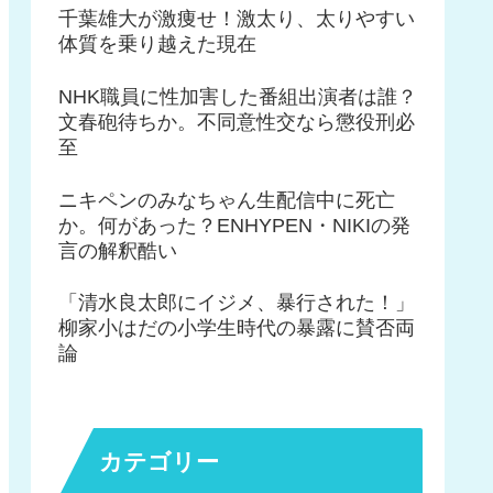
千葉雄大が激痩せ！激太り、太りやすい
体質を乗り越えた現在
NHK職員に性加害した番組出演者は誰？
文春砲待ちか。不同意性交なら懲役刑必
至
ニキペンのみなちゃん生配信中に死亡
か。何があった？ENHYPEN・NIKIの発
言の解釈酷い
「清水良太郎にイジメ、暴行された！」
柳家小はだの小学生時代の暴露に賛否両
論
カテゴリー