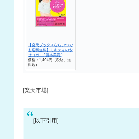
【楽天ブックスならいつで
も送料無料】ミキティのや
せヨガ！ [ 藤本美貴 ]
価格：1,404円（税込、送
料込）
[楽天市場]
[以下引用]