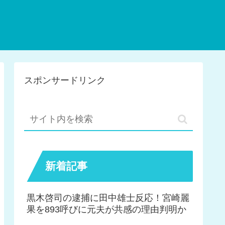
スポンサードリンク
新着記事
黒木啓司の逮捕に田中雄士反応！宮崎麗
果を893呼びに元夫が共感の理由判明か