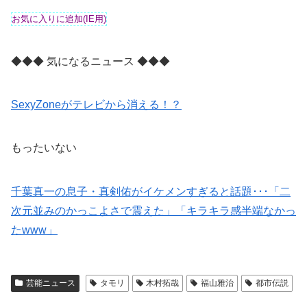
◆◆◆ 気になるニュース ◆◆◆
SexyZoneがテレビから消える！？
もったいない
千葉真一の息子・真剣佑がイケメンすぎると話題･･･「二
次元並みのかっこよさで震えた」「キラキラ感半端なかっ
たwww」
芸能ニュース
タモリ
木村拓哉
福山雅治
都市伝説