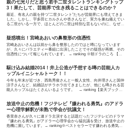
親の七光りだと思う若手二世タレントランキングトップ
3！果たして、芸能界で生き残ることはできるのか？
最近、有名人の親を持つ“二世タレント”たちが芸能界にも増えてきま
した。しかし、宇多田ヒカルさんや杏さんなど、実力を兼ね備えてい
る二世がいる一方で、ほとんどの二世は特別な芸もないのに、なぜか
頻繁にテレビに出たり、大役を任されたりと、首を傾げた...
疑惑噴出！宮崎あおいの鼻整形の信憑性
宮崎あおいさんは以前から鼻を整形したのではと噂になっています
が、久々にバラエティー番組に出演したことでその疑惑が再燃、その
信憑性について報じられています。 → ranking ※朝ドラのころ 【楽
天ブックスならいつでも送料無料】純情きらり ...
駆け込み結婚2014！井上公造が予想する噂の芸能人カ
ップルイニシャルトーク！！
今年も年末が近づき、西島秀俊さんと一般人女性、向井理さんと国仲
涼子さんなど、結婚話がチラホラ出てきましたが、他にも噂される芸
能人カップルはたくさんいるようです。 → ranking【楽天ブックス
ならいつでも送料無料】一瞬で「本音」を聞き出す...
放送中止の危機！フジテレビ『嫌われる勇気』のアドラ
ー心理学解釈が未熟で学会が抗議文！
香里奈さんが久々に連ドラ主演すると話題だったフジテレビのドラマ
『嫌われる勇気』がアドラー心理学会から猛抗議を受け、放送中止の
危機に瀕しています。→ ranking※ベストセラーです嫌われる勇気自
己啓発の源流「アドラー」の教え【電子書籍】価格...