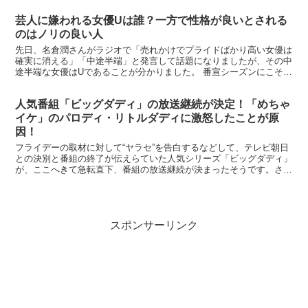
芸人に嫌われる女優Uは誰？一方で性格が良いとされる
のはノリの良い人
先日、名倉潤さんがラジオで「売れかけでプライドばかり高い女優は
確実に消える」「中途半端」と発言して話題になりましたが、その中
途半端な女優はUであることが分かりました。 番宣シーズンにこそわ
かる芸能人の人となり 南海キャンディーズの山里亮太さ...
人気番組「ビッグダディ」の放送継続が決定！「めちゃ
イケ」のパロディ・リトルダディに激怒したことが原
因！
フライデーの取材に対して“ヤラセ”を告白するなどして、テレビ朝日
との決別と番組の終了が伝えらていた人気シリーズ「ビッグダディ」
が、ここへきて急転直下、番組の放送継続が決まったそうです。さっ
そく4月7日には最新作が放送されるとのことですが、こ...
スポンサーリンク