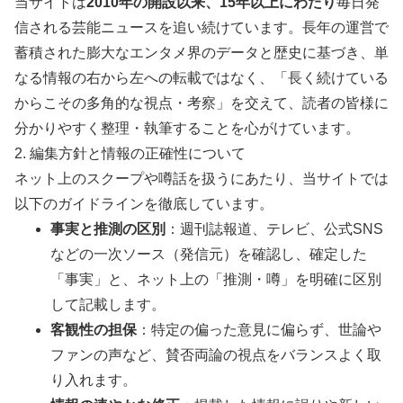
当サイトは
2010年の開設以来、15年以上にわたり
毎日発
信される芸能ニュースを追い続けています。長年の運営で
蓄積された膨大なエンタメ界のデータと歴史に基づき、単
なる情報の右から左への転載ではなく、「長く続けている
からこその多角的な視点・考察」を交えて、読者の皆様に
分かりやすく整理・執筆することを心がけています。
2. 編集方針と情報の正確性について
ネット上のスクープや噂話を扱うにあたり、当サイトでは
以下のガイドラインを徹底しています。
事実と推測の区別
：週刊誌報道、テレビ、公式SNS
などの一次ソース（発信元）を確認し、確定した
「事実」と、ネット上の「推測・噂」を明確に区別
して記載します。
客観性の担保
：特定の偏った意見に偏らず、世論や
ファンの声など、賛否両論の視点をバランスよく取
り入れます。