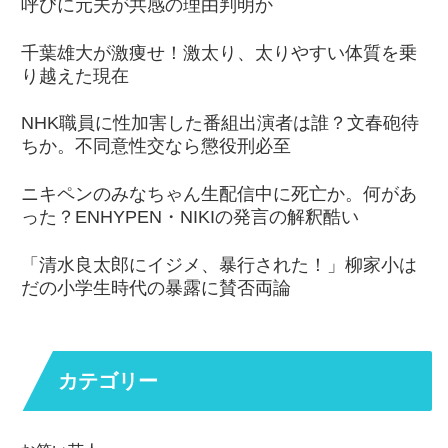
呼びに元夫が共感の理由判明か
千葉雄大が激痩せ！激太り、太りやすい体質を乗
り越えた現在
NHK職員に性加害した番組出演者は誰？文春砲待
ちか。不同意性交なら懲役刑必至
ニキペンのみなちゃん生配信中に死亡か。何があ
った？ENHYPEN・NIKIの発言の解釈酷い
「清水良太郎にイジメ、暴行された！」柳家小は
だの小学生時代の暴露に賛否両論
カテゴリー