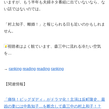
いますが、もう半年も夫婦ネタ番組に出ていないなら、な
い話ではないのでは。
「村上知子、離婚！」と報じられる日も近いのかもしれま
せん。
視聴者はよく観ています、森三中に流れる冷たい空気
を…
→
ranking
reading
reading
ranking
【関連情報】
「痛快！ビッグダディ」がドラマ化！主演は反町隆史、最
凶の妻には中島知子…を断念して森三中の村上和子！？