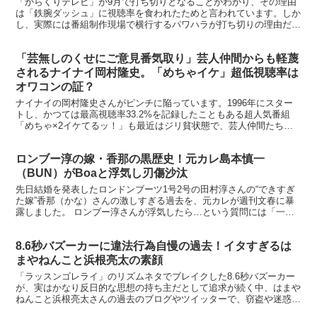
「からくりテレビ」が9月で打ち切りとなることがわかり、その理由
は「鉄腕ダッシュ」に視聴率を食われたためと言われています。しか
し、実際には番組制作現場で横行するパワハラが打ち切りの理由だっ
たという情報があるようです。 → ranking※から...
「芸無しのくせにご意見番気取り」芸人仲間からも軽蔑
されるナイナイ岡村隆史。「めちゃイケ」超低視聴率は
オワコンの証？
ナイナイの岡村隆史さんがピンチに陥っています。1996年にスター
トし、かつては最高視聴率33.2%を記録したこともある超人気番組
「めちゃ×2イケてるッ！」も最近はジリ貧状態で、芸人仲間たちか
らは「ナイナイは芸無しのくせにご意見番気取り」とし...
ロンブー淳の嫁・香那の黒歴史！元カレ島本慎一
（BUN）がBoaと浮気し刃傷沙汰
先日結婚を発表したロンドンブーツ1号2号の田村淳さんの“できすぎ
た嫁”香那（かな）さんの激しすぎる過去を、元カレが週刊文春に暴
露しました。 ロンブー淳さんが浮気したら…という質問には「一緒
に反省します」と答えたかなさんが、元カレには包丁を突...
8.6秒バズーカーに違法行為自慢の過去！イタすぎるは
まやねんこと浜根亮太の素顔
「ラッスンゴレライ」のリズムネタでブレイクした8.6秒バズーカー
が、実はかなり反日的な思想の持ち主だとして追求が続く中、はまや
ねんこと浜根亮太さんの過去のブログやツイッターで、窃盗や迷惑行
為を自慢していたことが報じられています。→ rank...