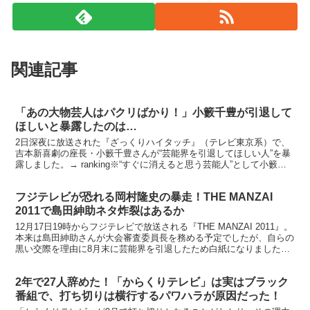
関連記事
「あの大物芸人はパクリばかり！」小籔千豊が引退して
ほしいと暴露したのは…
2日深夜に放送された『ざっくりハイタッチ』（テレビ東京系）で、
吉本新喜劇の座長・小籔千豊さんが“芸能界を引退してほしい人”を暴
露しました。→ ranking※“すぐに消えると思う芸能人”として小籔が
名指ししたのがダレノガレ明美さんでした 【...
フジテレビが恐れる岡村隆史の暴走！THE MANZAI
2011で島田紳助ネタ炸裂はあるか
12月17日19時からフジテレビで放送される『THE MANZAI 2011』。
本来は島田紳助さんが大会審査委員長を務める予定でしたが、自らの
黒い交際を理由に8月末に芸能界を引退したため白紙になりました。
開催が危ぶまれたものの、最終的には予...
2年で27人辞めた！「からくりテレビ」は実はブラック
番組で、打ち切りは横行するパワハラが原因だった！