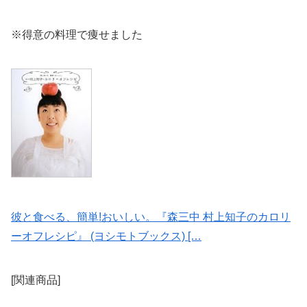
※得意の料理で痩せました
彼と食べる、簡単!おいしい。『森三中 村上知子のカロリ
ーオフレシピ』 (ヨシモトブックス) […
[関連商品]