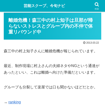
芸能スクープ、今旬ナビ
検索
離婚危機！森三中の村上知子は旦那が帰
らないストレスとグループ内の不仲で体
重リバウンド中
2013.03.22
森三中の村上知子さんに離婚危機が報じられています。
最近、制作現場に村上さんの夫婦ネタやNGという通達が
あったといい、これは離婚へ向けた準備だといいます。
グループも分裂して楽屋では口も聞かないほどだとか。
→
ranking