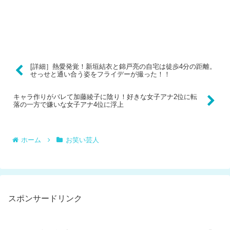
[詳細］熱愛発覚！新垣結衣と錦戸亮の自宅は徒歩4分の距離。
せっせと通い合う姿をフライデーが撮った！！
キャラ作りがバレて加藤綾子に陰り！好きな女子アナ2位に転
落の一方で嫌いな女子アナ4位に浮上
ホーム
お笑い芸人
スポンサードリンク