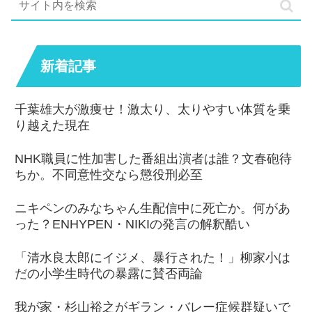
新着記事
千葉雄大が激痩せ！激太り、太りやすい体質を乗
り越えた現在
NHK職員に性加害した番組出演者は誰？文春砲待
ちか。不同意性交なら懲役刑必至
ニキペンのみなちゃん生配信中に死亡か。何があ
った？ENHYPEN・NIKIの発言の解釈酷い
「清水良太郎にイジメ、暴行された！」柳家小は
だの小学生時代の暴露に賛否両論
我が家・杉山裕之がギラン・バレー症候群疑いで