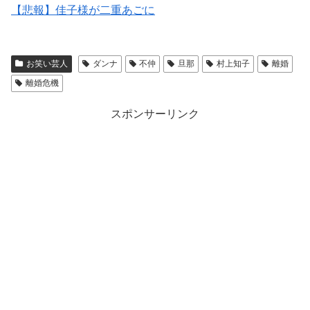
【悲報】佳子様が二重あごに
お笑い芸人
ダンナ
不仲
旦那
村上知子
離婚
離婚危機
スポンサーリンク