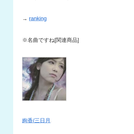
→
ranking
※名曲ですね[関連商品]
絢香/三日月