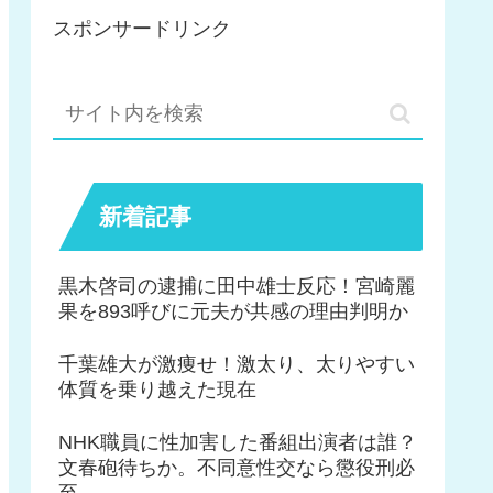
スポンサードリンク
新着記事
黒木啓司の逮捕に田中雄士反応！宮崎麗
果を893呼びに元夫が共感の理由判明か
千葉雄大が激痩せ！激太り、太りやすい
体質を乗り越えた現在
NHK職員に性加害した番組出演者は誰？
文春砲待ちか。不同意性交なら懲役刑必
至