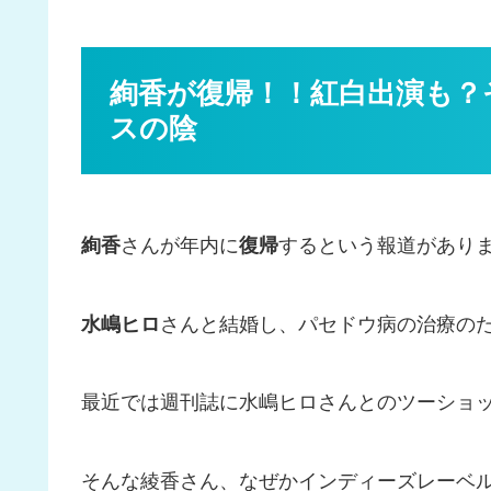
絢香が復帰！！紅白出演も？
スの陰
絢香
さんが年内に
復帰
するという報道があり
水嶋ヒロ
さんと結婚し、パセドウ病の治療のため
最近では週刊誌に水嶋ヒロさんとのツーショ
そんな綾香さん、なぜかインディーズレーベ