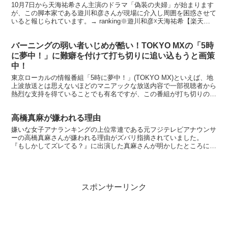
10月7日から天海祐希さん主演のドラマ「偽装の夫婦」が始まります
が、この脚本家である遊川和彦さんが現場に介入し周囲を困惑させて
いると報じられています。→ ranking※遊川和彦☓天海祐希【楽天ブ
ックスならいつでも送料無料】女王の教室 DV...
バーニングの弱い者いじめが酷い！TOKYO MXの「5時
に夢中！」に難癖を付けて打ち切りに追い込もうと画策
中！
東京ローカルの情報番組「5時に夢中！」(TOKYO MX)といえば、地
上波放送とは思えないほどのマニアックな放送内容で一部視聴者から
熱烈な支持を得ていることでも有名ですが、この番組が打ち切りの危
機に瀕しているといいます。 → ranking...
高橋真麻が嫌われる理由
嫌いな女子アナランキングの上位常連である元フジテレビアナウンサ
ーの高橋真麻さんが嫌われる理由がズバリ指摘されていました。
『もしかしてズレてる？』に出演した真麻さんが明かしたところによ
ると、真麻さんは自分の顔に自信がないようで、女友達との会...
スポンサーリンク