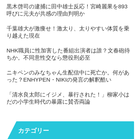
黒木啓司の逮捕に田中雄士反応！宮崎麗果を893
呼びに元夫が共感の理由判明か
千葉雄大が激痩せ！激太り、太りやすい体質を乗
り越えた現在
NHK職員に性加害した番組出演者は誰？文春砲待
ちか。不同意性交なら懲役刑必至
ニキペンのみなちゃん生配信中に死亡か。何があ
った？ENHYPEN・NIKIの発言の解釈酷い
「清水良太郎にイジメ、暴行された！」柳家小は
だの小学生時代の暴露に賛否両論
カテゴリー