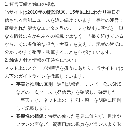
1. 運営実績と独自の視点
当サイトは
2010年の開設以来、15年以上にわたり
毎日発
信される芸能ニュースを追い続けています。長年の運営で
蓄積された膨大なエンタメ界のデータと歴史に基づき、単
なる情報の右から左への転載ではなく、「長く続けている
からこその多角的な視点・考察」を交えて、読者の皆様に
分かりやすく整理・執筆することを心がけています。
2. 編集方針と情報の正確性について
ネット上のスクープや噂話を扱うにあたり、当サイトでは
以下のガイドラインを徹底しています。
事実と推測の区別
：週刊誌報道、テレビ、公式SNS
などの一次ソース（発信元）を確認し、確定した
「事実」と、ネット上の「推測・噂」を明確に区別
して記載します。
客観性の担保
：特定の偏った意見に偏らず、世論や
ファンの声など、賛否両論の視点をバランスよく取