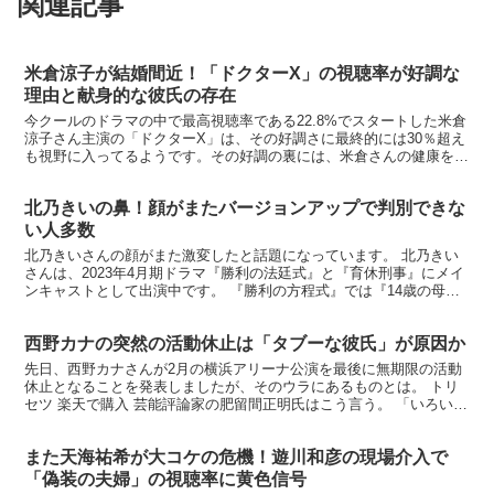
関連記事
米倉涼子が結婚間近！「ドクターX」の視聴率が好調な
理由と献身的な彼氏の存在
今クールのドラマの中で最高視聴率である22.8%でスタートした米倉
涼子さん主演の「ドクターX」は、その好調さに最終的には30％超え
も視野に入ってるようです。その好調の裏には、米倉さんの健康を管
理する一般人の恋人の存在があり、結婚も間近だとか...
北乃きいの鼻！顔がまたバージョンアップで判別できな
い人多数
北乃きいさんの顔がまた激変したと話題になっています。 北乃きい
さんは、2023年4月期ドラマ『勝利の法廷式』と『育休刑事』にメイ
ンキャストとして出演中です。 『勝利の方程式』では『14歳の母』
でも共演した志田未来さんとの再共演で喜ぶ声も多い...
西野カナの突然の活動休止は「タブーな彼氏」が原因か
先日、西野カナさんが2月の横浜アリーナ公演を最後に無期限の活動
休止となることを発表しましたが、そのウラにあるものとは。 トリ
セツ 楽天で購入 芸能評論家の肥留間正明氏はこう言う。 「いろいろ
言われているようですが、こういう場合、独立騒動とか...
また天海祐希が大コケの危機！遊川和彦の現場介入で
「偽装の夫婦」の視聴率に黄色信号