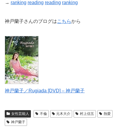
→
ranking
reading
reading
ranking
神戸蘭子さんのブログは
こちら
から
神戸蘭子／Rugiada [DVD] – 神戸蘭子
女性芸能人
不倫
元木大介
村上信五
熱愛
神戸蘭子