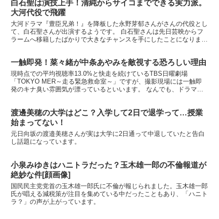
白石聖は演技上手！清純からサイコまでできる実力派。
大河代役で飛躍
大河ドラマ『豊臣兄弟！』を降板した永野芽郁さんがさんの代役とし
て、白石聖さんが出演するようです。 白石聖さんは先日芸映からフ
ラームへ移籍したばかりで大きなチャンスを手にしたことになりま
す。 永野芽郁が大河ドラマ降板、白石聖が代役に 永野芽郁...
一触即発！菜々緒が中条あやみを敵視する恐ろしい理由
現時点での平均視聴率13.0%と快走を続けているTBS日曜劇場
「TOKYO MER～走る緊急救命室～」ですが、撮影現場には一触即
発のキナ臭い雰囲気が漂っているといいます。 なんでも、ドラマの
中心人物を演じる菜々緒さんと中条あやみさんが不仲だ...
渡邊美穂の大学はどこ？入学して2日で退学って…授業
始まってない！
元日向坂の渡邉美穂さんが実は大学に2日通って中退していたと告白
し話題になっています。
小泉みゆきはハニトラだった？玉木雄一郎の不倫報道が
絶妙な件[顔画像]
国民民主党党首の玉木雄一郎氏に不倫が報じられました。玉木雄一郎
氏が唱える減税策が注目を集めている中だったこともあり、「ハニト
ラ？」の声が上がっています。