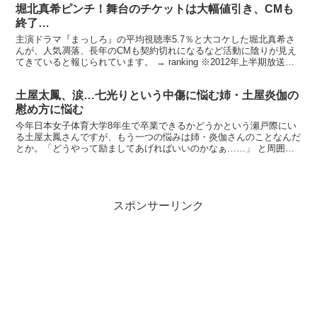
堀北真希ピンチ！舞台のチケットは大幅値引き、CMも
終了…
主演ドラマ『まっしろ』の平均視聴率5.7％と大コケした堀北真希さ
んが、人気凋落、長年のCMも契約切れになるなど活動に陰りが見え
てきていると報じられています。 → ranking ※2012年上半期放送。
平均視聴率20.7％。紅白の司会も務め...
土屋太鳳、涙…七光りという中傷に悩む姉・土屋炎伽の
慰め方に悩む
今年日本女子体育大学8年生で卒業できるかどうかという瀬戸際にい
る土屋太鳳さんですが、もう一つの悩みは姉・炎伽さんのことなんだ
とか。「どうやって励ましてあげればいいのかなぁ……」 と周囲に
漏らしているということで…。 【親の光は七光り(縦書)...
スポンサーリンク