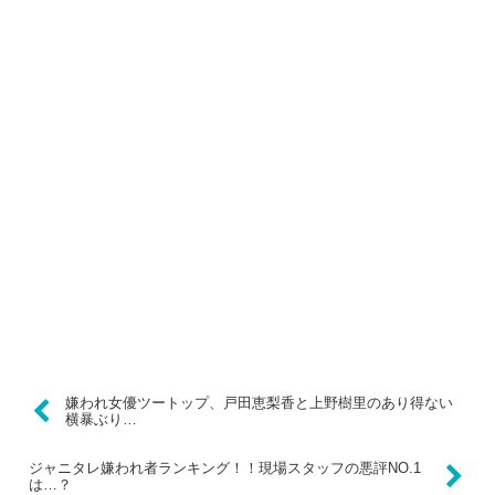
嫌われ女優ツートップ、戸田恵梨香と上野樹里のあり得ない
横暴ぶり…
ジャニタレ嫌われ者ランキング！！現場スタッフの悪評NO.1
は…？