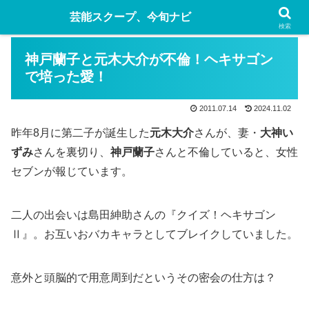
芸能スクープ、今旬ナビ
検索
神戸蘭子と元木大介が不倫！ヘキサゴン
で培った愛！
2011.07.14
2024.11.02
昨年8月に第二子が誕生した
元木大介
さんが、妻・
大神い
ずみ
さんを裏切り、
神戸蘭子
さんと不倫していると、女性
セブンが報じています。
二人の出会いは島田紳助さんの『クイズ！ヘキサゴン
Ⅱ』。お互いおバカキャラとしてブレイクしていました。
意外と頭脳的で用意周到だというその密会の仕方は？