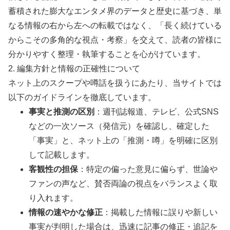
蓄積された膨大なエンタメ界のデータと歴史に基づき、単
なる情報の右から左への転載ではなく、「長く続けている
からこその多角的な視点・考察」を交えて、読者の皆様に
分かりやすく整理・執筆することを心がけています。
2. 編集方針と情報の正確性について
ネット上のスクープや噂話を扱うにあたり、当サイトでは
以下のガイドラインを徹底しています。
事実と推測の区別
：週刊誌報道、テレビ、公式SNS
などの一次ソース（発信元）を確認し、確定した
「事実」と、ネット上の「推測・噂」を明確に区別
して記載します。
客観性の担保
：特定の偏った意見に偏らず、世論や
ファンの声など、賛否両論の視点をバランスよく取
り入れます。
情報の速やかな修正
：掲載した情報に誤りや新しい
事実が判明した場合は、迅速に記事の修正・追記を